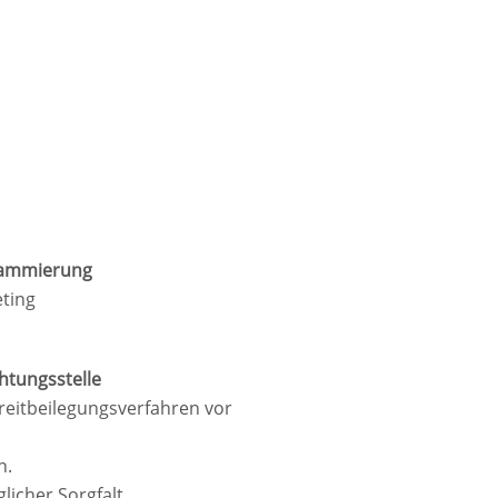
grammierung
ting
htungsstelle
Streitbeilegungsverfahren vor
n.
licher Sorgfalt