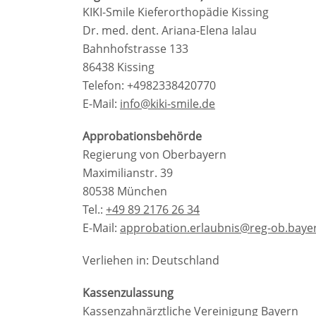
KIKI-Smile Kieferorthopädie Kissing
Dr. med. dent. Ariana-Elena Ialau
Bahnhofstrasse 133
86438 Kissing
Telefon: +4982338420770
E-Mail:
info@kiki-smile.de
Approbationsbehörde
Regierung von Oberbayern
Maximilianstr. 39
80538 München
Tel.:
+49 89 2176 26 34
E-Mail:
approbation.erlaubnis@reg-ob.baye
Verliehen in: Deutschland
Kassenzulassung
Kassenzahnärztliche Vereinigung Bayern